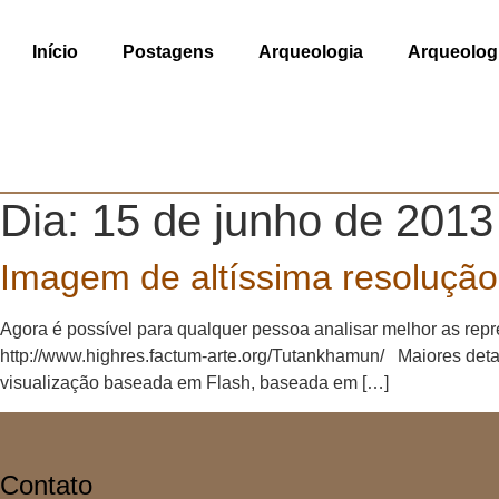
Ir
para
Início
Postagens
Arqueologia
Arqueologi
o
conteúdo
Dia:
15 de junho de 2013
Imagem de altíssima resolução
Agora é possível para qualquer pessoa analisar melhor as repr
http://www.highres.factum-arte.org/Tutankhamun/ Maiores det
visualização baseada em Flash, baseada em […]
Contato