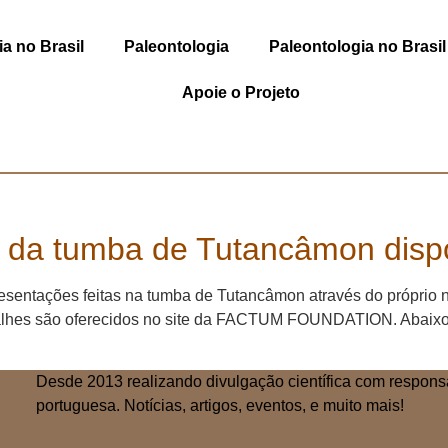
a no Brasil
Paleontologia
Paleontologia no Brasil
Apoie o Projeto
 da tumba de Tutancâmon dispo
esentações feitas na tumba de Tutancâmon através do próprio na
alhes são oferecidos no site da FACTUM FOUNDATION. Abaixo a 
Desde 2013 realizando divulgação científica com respons
portuguesa. Notícias, artigos, eventos, e muito mais!