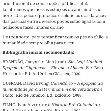
orientacional de construções públicas etc).
Lembremos que nossas estações do ano ainda são
norteadas pelos equinócios e solstícios e as datações
das páscoas entre diversos povos estão ligadas com
helíacos e fases lunares do ano.
De toda sorte, para tentar ficar com os pés no chão, a
humanidade sempre olha para o céu.
Bibliografia inicial recomendada:
BRANDÃO, Jacyntho Lins (trad).
Sin-Léqi-Unnínni
–
Epopeia de Gilgámesh – Ele que o Abismo Viu.
Belo
Horizonte: Ed. Autêntica Clássica, 2020.
DUNCAN, David Ewing.
Calendário – A epopeia da
humanidade para determinar um ano verdadeiro e
exato.
Rio de Janeiro: Ed. Ediouro, 1999.
FILHO, Ivan Alves (org).
História Pré-Colonial do
Brasil.
Rio de Janeiro: Ed. Europa, 1994.