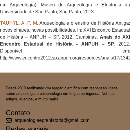
em Arqueologia), Museu de Arqueologia e Etnologia da
Universidade de São Paulo, São Paulo, 2013.
TAUHYL, A. P. M.
Arqueologia e o ensino de História Antiga
novos olhares, novas possibilidades. In: XXI Encontro Estadual
de História – ANPUH – SP, 2012, Campinas.
Anais do XX
Encontro Estadual de História – ANPUH – SP
, 2012.
Disponível em:
http://www.encontro2012.sp.anpuh.org/resources/anais/17/
Desde 2013 realizando divulgação científica com responsabilidade
sobre arqueologia e paleontologia em língua portuguesa. Notícias,
artigos, eventos, e muito mais!
Contato
arqueologiaeprehistoria@gmail.com
Redes sociais