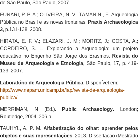
de São Paulo, São Paulo, 2007.
FUNARI, P. P. A.; OLIVEIRA, N. V.; TAMANINI, E. Arqueologia
Pública no Brasil e as novas fronteiras.
Praxis Archaeologica
3
, p.131-138, 2008.
HIRATA, E. F. V.; ELAZARI, J. M.; MORITZ, J.; COSTA, A.;
CORDEIRO, S. L. Explorando a Arqueologia: um projeto
educativo no Engenho São Jorge dos Erasmos.
Revista do
Museu de Arqueologia e Etnologia
, São Paulo, 17, p. 419
133, 2007.
Laboratório de Arqueologia Pública.
Disponível em:
http://www.nepam.unicamp.br/lap/revista-de-arqueologia-
publica/
MERRIMAN, N (Ed.).
Public Archaeology
. London
Routledge, 2004. 306 p.
TAUHYL, A. P. M.
Alfabetização do olhar: aprender pelos
objetos e suas representações.
2013. Dissertação (Mestrad