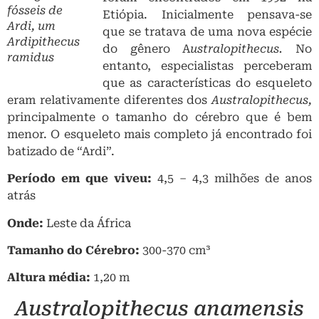
fósseis de
Etiópia. Inicialmente pensava-se
Ardi, um
que se tratava de uma nova espécie
Ardipithecus
do gênero A
ustralopithecus.
No
ramidus
entanto, especialistas perceberam
que as características do esqueleto
eram relativamente diferentes dos
Australopithecus
,
principalmente o tamanho do cérebro que é bem
menor. O esqueleto mais completo já encontrado foi
batizado de “Ardi”.
Período em que viveu:
4,5 – 4,3 milhões de anos
atrás
Onde:
Leste da África
Tamanho do Cérebro:
300-370 cm³
Altura média:
1,20 m
Australopithecus anamensis