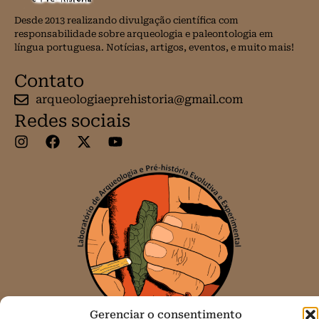
Desde 2013 realizando divulgação científica com
responsabilidade sobre arqueologia e paleontologia em
língua portuguesa. Notícias, artigos, eventos, e muito mais!
Contato
arqueologiaeprehistoria@gmail.com
Redes sociais
Gerenciar o consentimento