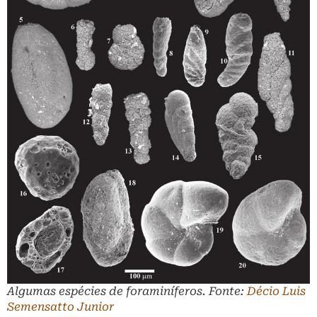
Algumas espécies de foraminíferos. Fonte:
Décio Luis
Semensatto Junior