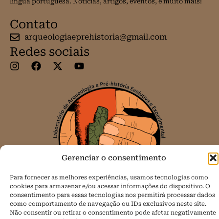
língua portuguesa. Notícias, artigos, eventos, e muito mais!
Contato
arqueologiaeprehistoria@gmail.com
Redes sociais
Gerenciar o consentimento
Para fornecer as melhores experiências, usamos tecnologias como
cookies para armazenar e/ou acessar informações do dispositivo. O
consentimento para essas tecnologias nos permitirá processar dados
como comportamento de navegação ou IDs exclusivos neste site.
Não consentir ou retirar o consentimento pode afetar negativamente
Todos os direitos reservados.