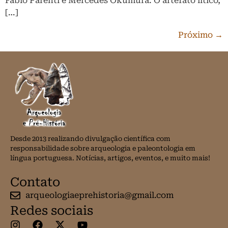
Fabio Parenti e Mercedes Okumura. O artefato lítico,
[…]
Próximo
→
Desde 2013 realizando divulgação científica com
responsabilidade sobre arqueologia e paleontologia em
língua portuguesa. Notícias, artigos, eventos, e muito mais!
Contato
arqueologiaeprehistoria@gmail.com
Redes sociais