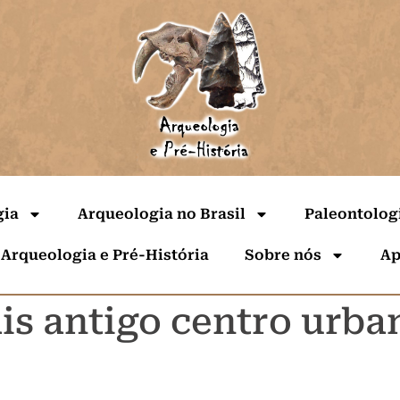
gia
Arqueologia no Brasil
Paleontolog
 Arqueologia e Pré-História
Sobre nós
Ap
is antigo centro urb