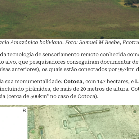
acia Amazônica boliviana. Foto: Samuel M Beebe, Ecotru
o da tecnologia de sensoriamento remoto conhecida como L
no alvo, que pesquisadores conseguiram documentar de
isas anteriores), os quais estão conectados por 957km 
ela sua monumentalidade:
Cotoca
, com 147 hectares, e
L
incluindo pirâmides, de mais de 20 metros de altura. Co
ia (cerca de 500km² no caso de Cotoca).