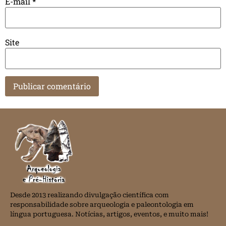
E-mail
*
Site
Desde 2013 realizando divulgação científica com
responsabilidade sobre arqueologia e paleontologia em
língua portuguesa. Notícias, artigos, eventos, e muito mais!