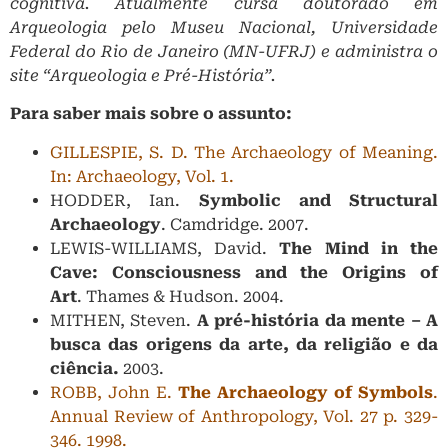
cognitiva. Atualmente cursa doutorado em
Arqueologia pelo Museu Nacional, Universidade
Federal do Rio de Janeiro (MN-UFRJ) e administra o
site “Arqueologia e Pré-História”
.
Para saber mais sobre o assunto:
GILLESPIE, S. D. The Archaeology of Meaning.
In: Archaeology, Vol. 1.
HODDER, Ian.
Symbolic and Structural
Archaeology
. Camdridge. 2007.
LEWIS-WILLIAMS, David.
The Mind in the
Cave: Consciousness and the Origins of
Art
. Thames & Hudson. 2004.
MITHEN, Steven.
A pré-história da mente – A
busca das origens da arte, da religião e da
ciência.
2003.
ROBB, John E.
The Archaeology of Symbols
.
Annual Review of Anthropology, Vol. 27 p. 329-
346. 1998.