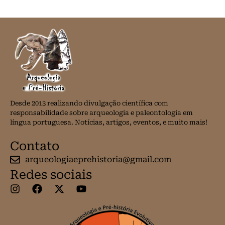
Desde 2013 realizando divulgação científica com
responsabilidade sobre arqueologia e paleontologia em
língua portuguesa. Notícias, artigos, eventos, e muito mais!
Contato
arqueologiaeprehistoria@gmail.com
Redes sociais