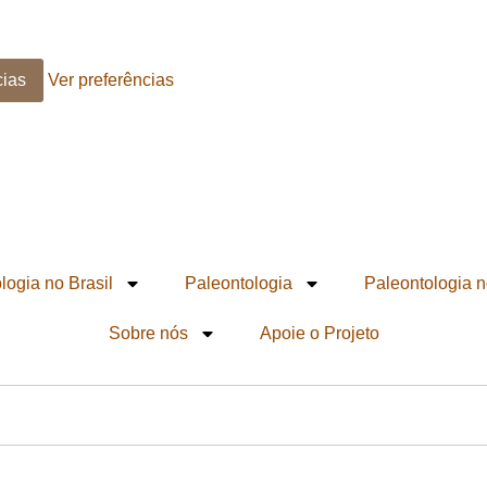
cias
Ver preferências
logia no Brasil
Paleontologia
Paleontologia n
Sobre nós
Apoie o Projeto