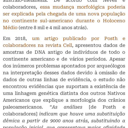
australo-melanésia. De acordo com Neves e
colaboradores,
essa mudança morfológica poderia
ser explicada pela chegada de uma nova população
no continente sul-americano durante o Holoceno
Médio
(entre 8 mil e 4 mil anos atrás).
Em 2018,
um artigo publicado por Posth e
colaboradores na revista Cell
, apresentou dados de
amostras de DNA antigo de indivíduos de todo o
continente americano e de vários períodos. Apesar
dos inúmeros problemas apontados por arqueólogos
na interpretação desses dados devido à omissão de
dados de outras linhas de evidência, o estudo não
encontrou evidências que suportam a existência de
uma linhagem genética distinta dos outros Nativos
Americanos que explique a morfologia dos crânios
paleoamericanos. “
As análises
[de Posth e
colaboradores]
indicam que houve uma substituição
dêmica a partir de 9000 anos atrás, substituindo a
população inicial, que apresentava maior afinidade