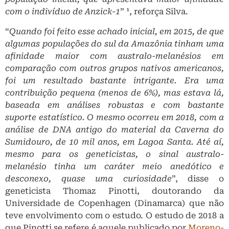
com o indivíduo de Anzick-1
” ¹, reforça Silva.
“
Quando foi feito esse achado inicial, em 2015, de que
algumas populações do sul da Amazônia tinham uma
afinidade maior com australo-melanésios em
comparação com outros grupos nativos americanos,
foi um resultado bastante intrigante. Era uma
contribuição pequena (menos de 6%), mas estava lá,
baseada em análises robustas e com bastante
suporte estatístico. O mesmo ocorreu em 2018, com a
análise de DNA antigo do material da Caverna do
Sumidouro, de 10 mil anos, em Lagoa Santa. Até aí,
mesmo para os geneticistas, o sinal australo-
melanésio tinha um caráter meio anedótico e
desconexo, quase uma curiosidade
”, disse o
geneticista Thomaz Pinotti, doutorando da
Universidade de Copenhagen (Dinamarca) que não
teve envolvimento com o estudo. O estudo de 2018 a
que Pinotti se refere é aquele publicado por
Moreno-