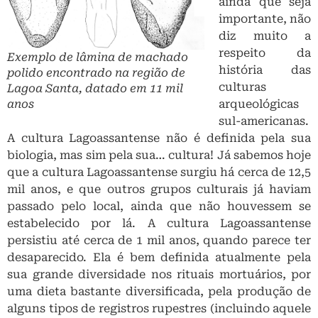
sul-americanas.
A cultura Lagoassantense não é definida pela sua
biologia, mas sim pela sua… cultura! Já sabemos hoje
que a cultura Lagoassantense surgiu há cerca de 12,5
mil anos, e que outros grupos culturais já haviam
passado pelo local, ainda que não houvessem se
estabelecido por lá. A cultura Lagoassantense
persistiu até cerca de 1 mil anos, quando parece ter
desaparecido. Ela é bem definida atualmente pela
sua grande diversidade nos rituais mortuários, por
uma dieta bastante diversificada, pela produção de
alguns tipos de registros rupestres (incluindo aquele
com a datação mais antiga do continente) e por uma
indústria lítica cuja tecnologia é bem distinta das
demais culturas arqueológicas sul americanas. Um
artigo publicado poucas semanas antes dos artigos
da Science e da Cell definiu a tecnologia da indústria
lítica Lagoassantense. Estes grupos produziam mais
de 90% de seus artefatos em lascas provenientes de