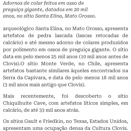
por polimento em ossos de preguiça gigante. O sítio
data em pelo menos 25 mil anos (10 mil anos antes de
Clovis).O sítio Monte Verde, no Chile, apresenta
artefatos bastante similares àqueles encontrados na
Serra da Capivara, e data de pelo menos 18 mil anos
(3 mil anos mais antigo que Clovis).
Mais recentemente, foi descoberto o sítio
Chiquihuite Cave, com artefatos líticos simples, em
calcário, de até 33 mil anos atrás.
Os sítios Gault e Friedkin, no Texas, Estados Unidos,
apresentam uma ocupação densa da Cultura Clovis.
Mas também apresentam vestígios de uma ocupação
ainda mais antiga com presença de pontas
pedunculadas produzidas sob uma tecnologia lítica
muito distinta de Clovis, que data em até 7 mil anos
antes de Clovis. Sem contar nos inúmeros sítios com
presença de artefatos conhecidos como “Folhas de
Louro” encontrados em sítios no leste da América do