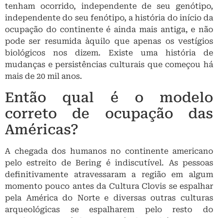
Então qual é o modelo
correto de ocupação das
Américas?
A chegada dos humanos no continente americano
pelo estreito de Bering é indiscutível. As pessoas
definitivamente atravessaram a região em algum
momento pouco antes da Cultura Clovis se espalhar
pela América do Norte e diversas outras culturas
arqueológicas se espalharem pelo resto do
continente. E é bem provável também que as
pessoas não tenham atravessado esse estreito
apenas uma vez, de modo que elas poderiam ir e vir
por essa rota várias vezes ao longo de milênios. Se
diversos animais da Megafauna já haviam feito isso
antes, o que impede os humanos de terem realizado a
mesma façanha?