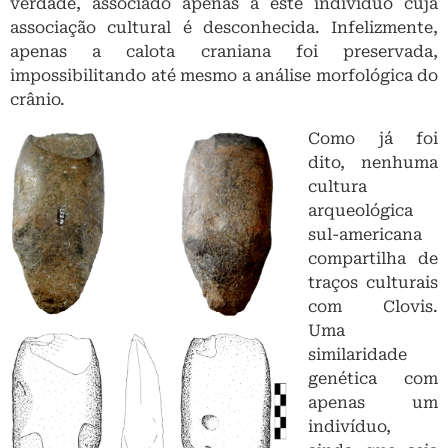
cultura
arqueológica
sul-americana
compartilha de
traços culturais
com Clovis.
Uma
similaridade
genética com
apenas um
indivíduo,
ainda que seja
importante, não
diz muito a
respeito da
Exemplo de lâmina de machado
história das
polido encontrado na região de
culturas
Lagoa Santa, datado em 11 mil
arqueológicas
anos