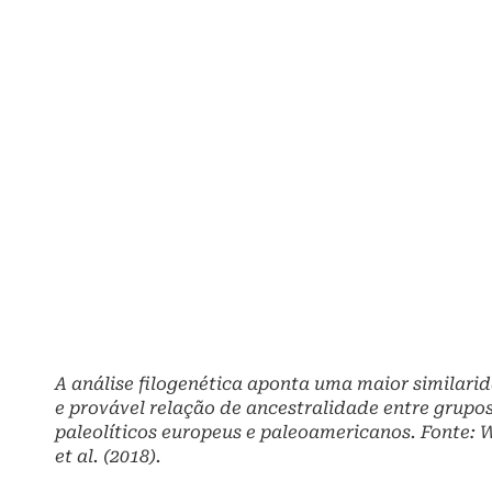
A análise filogenética aponta uma maior similari
e provável relação de ancestralidade entre grupo
paleolíticos europeus e paleoamericanos. Fonte: 
et al. (2018).
Também é importante notar que nenhuma cultura
arqueológica na América do Sul apresentam traços
tecnológicos que remetam a uma possível
ancestralidade com a Cultura Clovis. Mesmo que
exista algum traço genético que tenha vindo dos
grupos Clovis, os traços culturais não vieram. Ou
pelo menos ainda não existem dados que