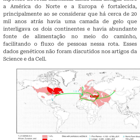
Science e da Cell.
Localização geográfica dos genes X e X2 durante 
Holoceno Inicial e Médio.
E também desconsideram os dados publicados no
European Journal of Human Genetics
, que atesta
uma relação entre o genoma de paleoíndios e
europeus que suportam a hipótese de uma travessia