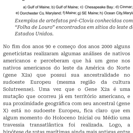
geneticistas realizaram algumas análises de nativos
americanos e perceberam que há um gene nos
nativos americanos do leste da América do Norte
(gene X2a) que possui sua ancestralidade no
sudoeste Europeu (mesma região da cultura
Solutreense). Uma vez que o Gene X2a é uma
mutação que ocorreu já em território americano, e
sua proximidade geográfica com seu ancestral (gene
X) está no sudoeste Europeu, fica claro que em
algum momento do Holoceno Inicial ou Médio uma
travessia transatlântica foi realizada. Logo, a
hipótese de rotas marítimas ainda mais antigas entre
a América do Norte e a Europa é fortalecida,
principalmente ao se considerar que há cerca de 20
mil anos atrás havia uma camada de gelo que
interligava os dois continentes e havia abundante
fonte de alimentação no meio do caminho,
facilitando o fluxo de pessoas nessa rota. Esses
dados genéticos não foram discutidos nos artigos da