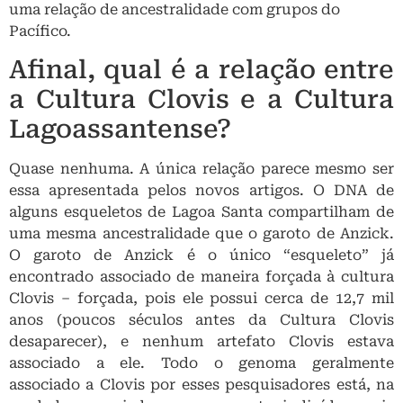
Quase nenhuma. A única relação parece mesmo ser
essa apresentada pelos novos artigos. O DNA de
alguns esqueletos de Lagoa Santa compartilham de
uma mesma ancestralidade que o garoto de Anzick.
O garoto de Anzick é o único “esqueleto” já
encontrado associado de maneira forçada à cultura
Clovis – forçada, pois ele possui cerca de 12,7 mil
anos (poucos séculos antes da Cultura Clovis
desaparecer), e nenhum artefato Clovis estava
associado a ele. Todo o genoma geralmente
associado a Clovis por esses pesquisadores está, na
verdade, associado apenas a este indivíduo cuja
associação cultural é desconhecida. Infelizmente,
apenas a calota craniana foi preservada,
impossibilitando até mesmo a análise morfológica do
crânio.
Como já foi
dito, nenhuma