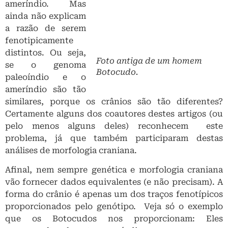
genoma paleoíndio e o ameríndio são tão similares,
porque os crânios são tão diferentes? Certamente
alguns dos coautores destes artigos (ou pelo menos
alguns deles) reconhecem este problema, já que
também participaram destas análises de morfologia
craniana.
Afinal, nem sempre genética e morfologia craniana
vão fornecer dados equivalentes (e não precisam). A
forma do crânio é apenas um dos traços fenotípicos
proporcionados pelo genótipo. Veja só o exemplo
que os Botocudos nos proporcionam: Eles
eram culturalmente ameríndios, apresentavam a
morfologia africana/melanésia, e ainda tinham
traços de DNA polinésio. A genética por si só não
conta, ou “reconstrói” toda essa história.
Mas e quanto às demais
evidências arqueológicas?