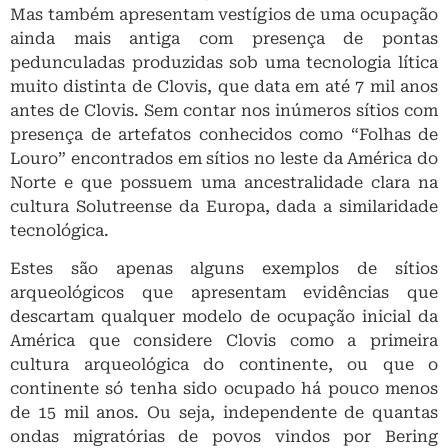
Norte e que possuem uma ancestralidade clara na
cultura Solutreense da Europa, dada a similaridade
tecnológica.
Estes são apenas alguns exemplos de sítios
arqueológicos que apresentam evidências que
descartam qualquer modelo de ocupação inicial da
América que considere Clovis como a primeira
cultura arqueológica do continente, ou que o
continente só tenha sido ocupado há pouco menos
de 15 mil anos. Ou seja, independente de quantas
ondas migratórias de povos vindos por Bering
tenham ocorrido, independente de seu genótipo,
independente do seu fenótipo, a história do início da
ocupação do continente é ainda mais antiga, e não
pode ser resumida àquilo que apenas os vestígios
biológicos nos dizem. Existe uma história de
mudanças e persistências culturais que começou há
mais de 20 mil anos.