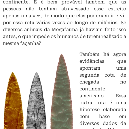
Também há agora
evidências que
apontam uma
segunda rota de
chegada no
continente
americano. Essa
outra rota é uma
hipótese elaborada
com base em
diversos dados da
tecnologia lítica e
até mesmo de
estudos genéticos
(os quais não foram
discutidos nos
Exemplos de artefatos
artigos publicados
conhecidos como “Folha de
esta semana).
Louro” encontrados em sítios