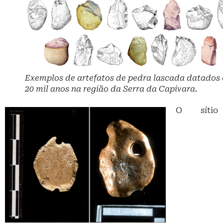
20 mil anos na região da Serra da Capivara.
O sítio
Adornos de colar feitos em osso de
preguiça gigante, datados em 20 mil
anos, no sítio Santa Elina, Mato Grosso.
arqueológico Santa Elina, no Mato Grosso, apresenta
artefatos de pedra lascada (lascas retocadas de
calcário) e até mesmo adorno de colares produzidos