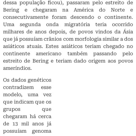
dessa população ficou), passaram pelo estreito de
Bering e chegaram na América do Norte e
consecutivamente foram descendo o continente.
Uma segunda onda migratória teria ocorrido
milhares de anos depois, de povos vindos da Ásia
que já possuíam crânios com morfologia similar a dos
asiáticos atuais. Estes asiáticos teriam chegado no
continente americano também passando pelo
estreito de Bering e teriam dado origem aos povos
ameríndios.
Os dados genéticos
contradizem esse
modelo, uma vez
Foto antiga de um homem
que indicam que os
Botocudo.
grupos que
chegaram há cerca de 13 mil anos já possuíam
genoma ameríndio. Mas ainda não explicam a razão
de serem fenotipicamente distintos. Ou seja, se o