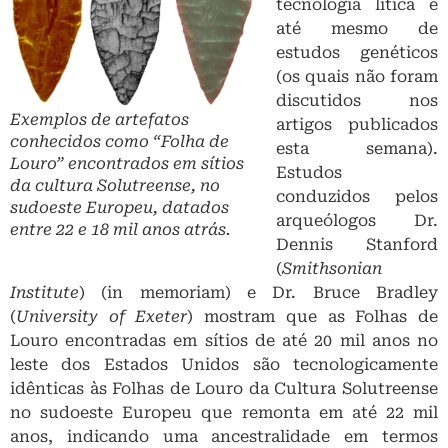
Estudos
da cultura Solutreense, no
conduzidos pelos
sudoeste Europeu, datados
arqueólogos Dr.
entre 22 e 18 mil anos atrás.
Dennis Stanford
(
Smithsonian
Institute
) (in memoriam) e Dr. Bruce Bradley
(
University of Exeter
) mostram que as Folhas de
Louro encontradas em sítios de até 20 mil anos no
leste dos Estados Unidos são tecnologicamente
idênticas às Folhas de Louro da Cultura Solutreense
no sudoeste Europeu que remonta em até 22 mil
anos, indicando uma ancestralidade em termos
culturais. De alguma maneira, a tecnologia
Solutreense chegou na América do Norte alguns
milhares de anos depois de ter surgido na Europa. Os
dados também mostram que os artefatos líticos da
Cultura Clovis tem sua ancestralidade na Cultura
Solutreense, uma vez que compartilham de mais de
40 traços tecnologicamente similares, dos quais a