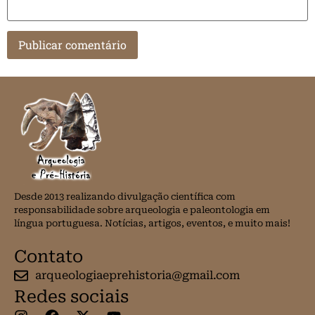
Desde 2013 realizando divulgação científica com
responsabilidade sobre arqueologia e paleontologia em
língua portuguesa. Notícias, artigos, eventos, e muito mais!
Contato
arqueologiaeprehistoria@gmail.com
Redes sociais