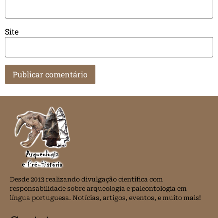
Site
Desde 2013 realizando divulgação científica com
responsabilidade sobre arqueologia e paleontologia em
língua portuguesa. Notícias, artigos, eventos, e muito mais!