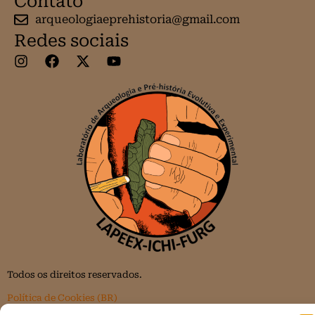
Contato
arqueologiaeprehistoria@gmail.com
Redes sociais
Todos os direitos reservados.
Política de Cookies (BR)