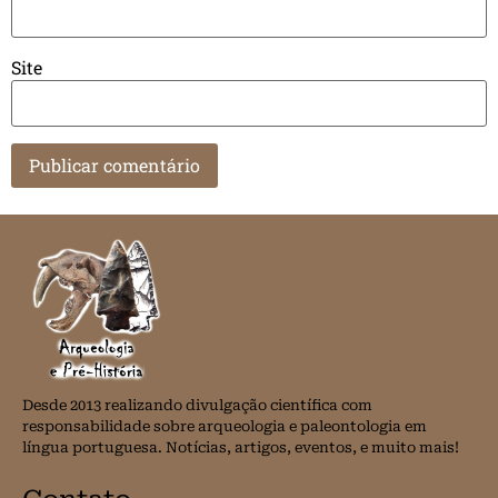
Site
Desde 2013 realizando divulgação científica com
responsabilidade sobre arqueologia e paleontologia em
língua portuguesa. Notícias, artigos, eventos, e muito mais!