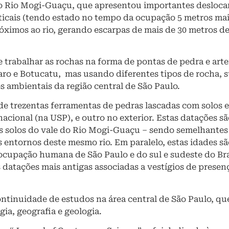
o Rio Mogi-Guaçu, que apresentou importantes deslocame
rticais (tendo estado no tempo da ocupação 5 metros mais
ximos ao rio, gerando escarpas de mais de 30 metros de a
e trabalhar as rochas na forma de pontas de pedra e ar
laro e Botucatu, mas usando diferentes tipos de rocha,
 ambientais da região central de São Paulo.
e trezentas ferramentas de pedras lascadas com solos e 
nacional (na USP), e outro no exterior. Estas datações s
s solos do vale do Rio Mogi-Guaçu – sendo semelhantes 
 entornos deste mesmo rio. Em paralelo, estas idades sã
 ocupação humana de São Paulo e do sul e sudeste do Bra
 as datações mais antigas associadas a vestígios de pr
ontinuidade de estudos na área central de São Paulo, qu
gia, geografia e geologia.