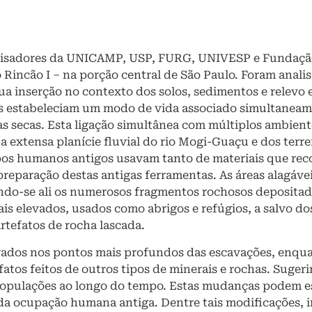
isadores da UNICAMP, USP, FURG, UNIVESP e Fundação 
 Rincão I – na porção central de São Paulo. Foram anali
sua inserção no contexto dos solos, sedimentos e relev
s estabeleciam um modo de vida associado simultaneame
as secas. Esta ligação simultânea com múltiplos ambien
e a extensa planície fluvial do rio Mogi-Guaçu e dos terr
os humanos antigos usavam tanto de materiais que reco
 preparação destas antigas ferramentas. As áreas alagáve
ndo-se ali os numerosos fragmentos rochosos depositad
is elevados, usados como abrigos e refúgios, a salvo dos
rtefatos de rocha lascada.
rados nos pontos mais profundos das escavações, enqua
fatos feitos de outros tipos de minerais e rochas. Suge
 populações ao longo do tempo. Estas mudanças podem e
a ocupação humana antiga. Dentre tais modificações, i