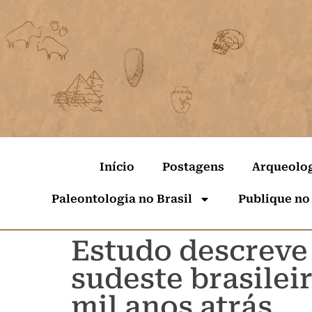
Início
Postagens
Arqueolo
Paleontologia no Brasil
Publique no
Estudo descreve 
sudeste brasilei
mil anos atrás