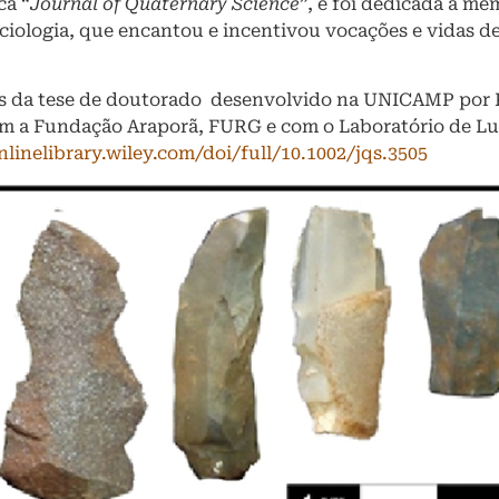
ca “
Journal of Quaternary Science
”, e foi dedicada à me
ociologia, que encantou e incentivou vocações e vidas d
ais da tese de doutorado desenvolvido na UNICAMP por 
com a Fundação Araporã, FURG e com o Laboratório de 
nlinelibrary.wiley.com/doi/full/10.1002/jqs.3505