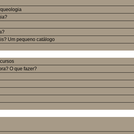
rqueologia
gia?
ia?
ais? Um pequeno catálogo
 cursos
gora? O que fazer?