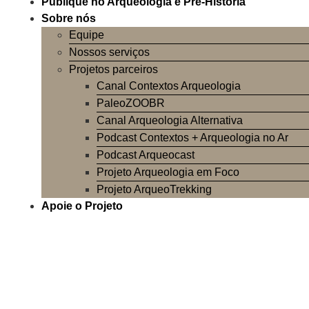
Publique no Arqueologia e Pré-História
Sobre nós
Equipe
Nossos serviços
Projetos parceiros
Canal Contextos Arqueologia
PaleoZOOBR
Canal Arqueologia Alternativa
Podcast Contextos + Arqueologia no Ar
Podcast Arqueocast
Projeto Arqueologia em Foco
Projeto ArqueoTrekking
Apoie o Projeto