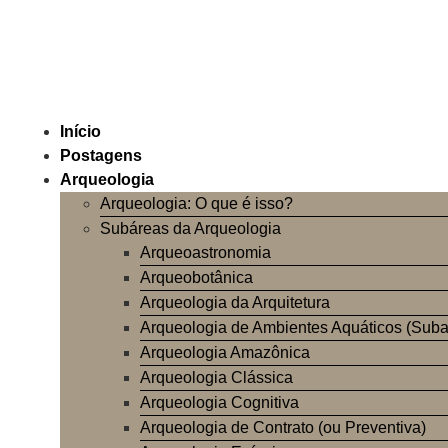
Início
Postagens
Arqueologia
Arqueologia: O que é isso?
Subáreas da Arqueologia
Arqueoastronomia
Arqueobotânica
Arqueologia da Arquitetura
Arqueologia de Ambientes Aquáticos (Suba
Arqueologia Amazônica
Arqueologia Clássica
Arqueologia Cognitiva
Arqueologia de Contrato (ou Preventiva)