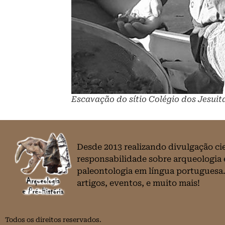
Escavação do sítio Colégio dos Jesuita
Desde 2013 realizando divulgação ci
responsabilidade sobre arqueologia 
paleontologia em língua portuguesa.
artigos, eventos, e muito mais!
Todos os direitos reservados.