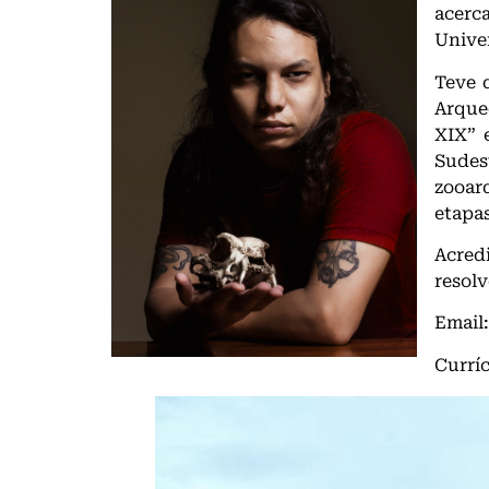
acerc
Unive
Teve 
Arque
XIX” 
Sudes
zooar
etapa
Acred
resolv
Email
Currí