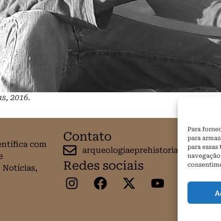
s, 2016.
Para forne
Contato
para armaz
entífica com
para essas
arqueologiaeprehistoria@gmail.c
e
navegação o
Redes sociais
consentime
 Notícias,
A