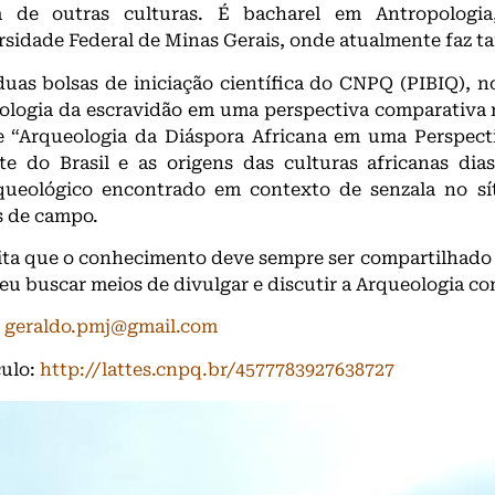
a de outras culturas. É bacharel em Antropologia
rsidade Federal de Minas Gerais, onde atualmente faz 
duas bolsas de iniciação científica do CNPQ (PIBIQ), n
ologia da escravidão em uma perspectiva comparativa no
e “Arqueologia da Diáspora Africana em uma Perspect
te do Brasil e as origens das culturas africanas dia
queológico encontrado em contexto de senzala no sít
s de campo.
ita que o conhecimento deve sempre ser compartilhado
eu buscar meios de divulgar e discutir a Arqueologia c
:
geraldo.pmj@gmail.com
culo:
http://lattes.cnpq.br/4577783927638727