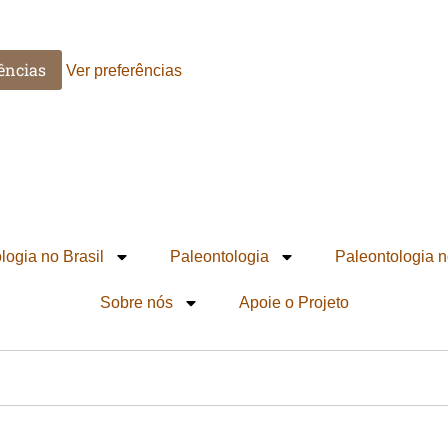
ências
Ver preferências
logia no Brasil
Paleontologia
Paleontologia n
Sobre nós
Apoie o Projeto