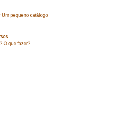
? Um pequeno catálogo
rsos
a? O que fazer?