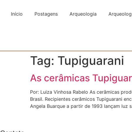
Ir
para
Início
Postagens
Arqueologia
Arqueologi
o
conteúdo
Tag:
Tupiguarani
As cerâmicas Tupiguar
Por: Luiza Vinhosa Rabelo As cerâmicas prod
Brasil. Recipientes cerâmicos Tupiguarani e
Angela Buarque a partir de 1993 lançam luz sob