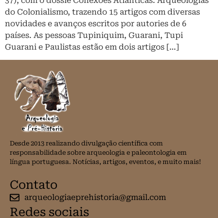
37), com o dossiê Conexões Atlânticas: Arqueologias
do Colonialismo, trazendo 15 artigos com diversas
novidades e avanços escritos por autories de 6
países. As pessoas Tupiniquim, Guarani, Tupi
Guarani e Paulistas estão em dois artigos […]
Desde 2013 realizando divulgação científica com
responsabilidade sobre arqueologia e paleontologia em
língua portuguesa. Notícias, artigos, eventos, e muito mais!
Contato
arqueologiaeprehistoria@gmail.com
Redes sociais