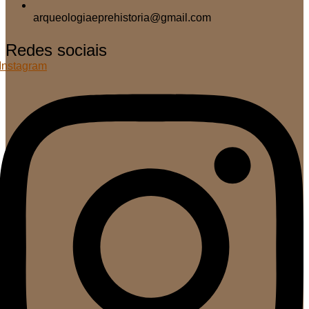
arqueologiaeprehistoria@gmail.com
Redes sociais
Instagram