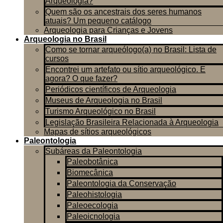
Arqueologia?
Quem são os ancestrais dos seres humanos
atuais? Um pequeno catálogo
Arqueologia para Crianças e Jovens
Arqueologia no Brasil
Como se tornar arqueólogo(a) no Brasil: Lista de
cursos
Encontrei um artefato ou sítio arqueológico. E
agora? O que fazer?
Periódicos científicos de Arqueologia
Museus de Arqueologia no Brasil
Turismo Arqueológico no Brasil
Legislação Brasileira Relacionada à Arqueologia
Mapas de sítios arqueológicos
Paleontologia
Subáreas da Paleontologia
Paleobotânica
Biomecânica
Paleontologia da Conservação
Paleohistologia
Paleoecologia
Paleoicnologia