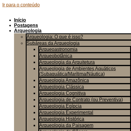
Ir para o conteúdo
Início
Postagens
Arqueologia
Arqueologia: O que é isso?
Subáreas da Arqueologia
Arqueoastronomia
Arqueobotânica
Arqueologia da Arquitetura
Arqueologia de Ambientes Aquáticos
(Subaquática/Marítima/Náutica)
Arqueologia Amazônica
Arqueologia Clássica
Arqueologia Cognitiva
Arqueologia de Contrato (ou Preventiva)
Arqueologia Egípcia
Arqueologia Experimental
Arqueologia Histórica
Arqueologia da Paisagem