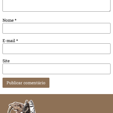
Nome
*
E-mail
*
Site