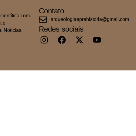
Contato
científica com
arqueologiaeprehistoria@gmail.com
a e
Redes sociais
. Notícias,