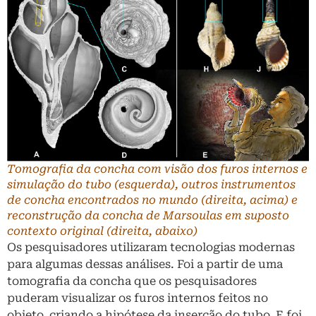
Tomografia da concha com visão dos furos internos e
simulação do tubo (esquerda), outros instrumentos
de concha encontrados no mundo (direita, acima) e
reconstrução da concha de Marsoulas em suposto
contexto original (direita, abaixo)
Os pesquisadores utilizaram tecnologias modernas
para algumas dessas análises. Foi a partir de uma
tomografia da concha que os pesquisadores
puderam visualizar os furos internos feitos no
objeto, criando a hipótese da inserção do tubo. E foi