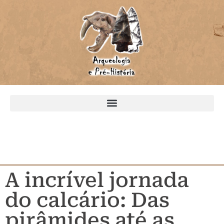
A incrível jornada
do calcário: Das
pirâmides até as