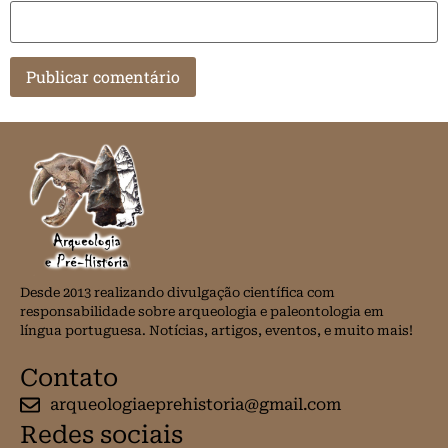
Desde 2013 realizando divulgação científica com
responsabilidade sobre arqueologia e paleontologia em
língua portuguesa. Notícias, artigos, eventos, e muito mais!
Contato
arqueologiaeprehistoria@gmail.com
Redes sociais