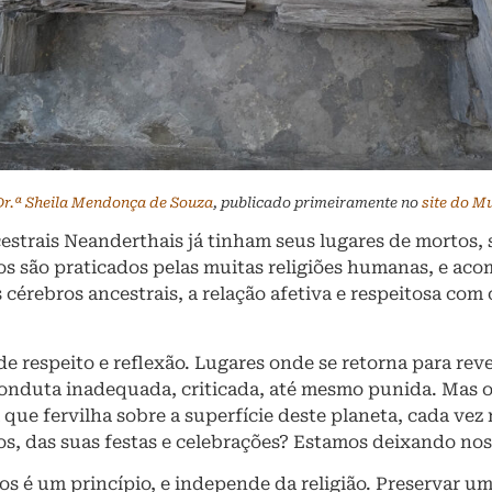
Dr.ª Sheila Mendonça de Souza
, publicado primeiramente no
site do M
estrais Neanderthais já tinham seus lugares de mortos, 
ios são praticados pelas muitas religiões humanas, e a
 cérebros ancestrais, a relação afetiva e respeitosa co
de respeito e reflexão. Lugares onde se retorna para reve
 conduta inadequada, criticada, até mesmo punida. Mas
que fervilha sobre a superfície deste planeta, cada ve
tos, das suas festas e celebrações? Estamos deixando no
s é um princípio, e independe da religião. Preservar um