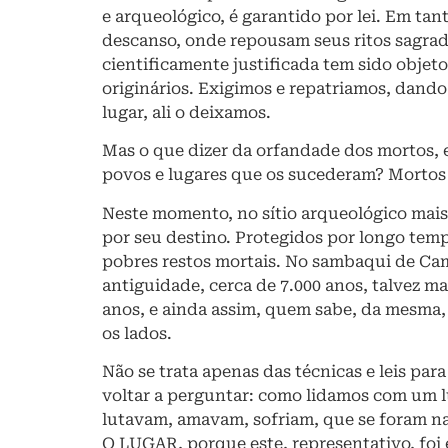
e arqueológico, é garantido por lei. Em ta
descanso, onde repousam seus ritos sagra
cientificamente justificada tem sido objeto
originários. Exigimos e repatriamos, dando
lugar, ali o deixamos.
Mas o que dizer da orfandade dos mortos,
povos e lugares que os sucederam? Mortos 
Neste momento, no sítio arqueológico mais 
por seu destino. Protegidos por longo tem
pobres restos mortais. No sambaqui de Cam
antiguidade, cerca de 7.000 anos, talvez m
anos, e ainda assim, quem sabe, da mesma,
os lados.
Não se trata apenas das técnicas e leis pa
voltar a perguntar: como lidamos com um 
lutavam, amavam, sofriam, que se foram na 
O LUGAR, porque este, representativo, foi e