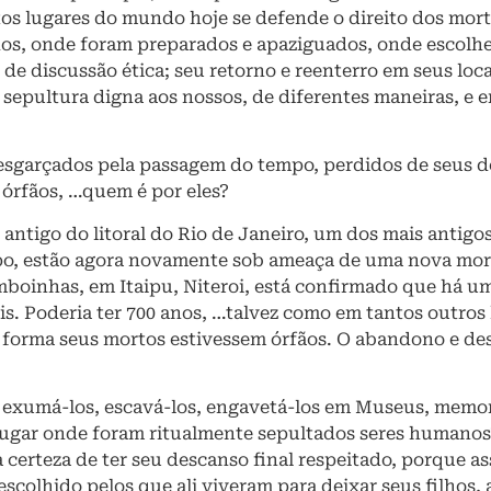
ntos lugares do mundo hoje se defende o direito dos mo
dos, onde foram preparados e apaziguados, onde escol
 de discussão ética; seu retorno e reenterro em seus lo
 sepultura digna aos nossos, de diferentes maneiras, e 
 esgarçados pela passagem do tempo, perdidos de seus 
órfãos, …quem é por eles?
antigo do litoral do Rio de Janeiro, um dos mais antigo
po, estão agora novamente sob ameaça de uma nova mort
boinhas, em Itaipu, Niteroi, está confirmado que há um
ais. Poderia ter 700 anos, …talvez como em tantos outros
 forma seus mortos estivessem órfãos. O abandono e des
ra exumá-los, escavá-los, engavetá-los em Museus, memori
lugar onde foram ritualmente sepultados seres humanos
certeza de ter seu descanso final respeitado, porque as
scolhido pelos que ali viveram para deixar seus filhos, 