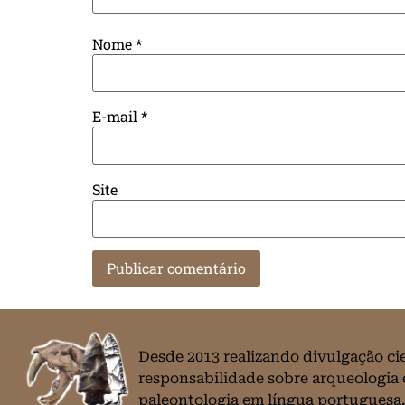
Nome
*
E-mail
*
Site
Desde 2013 realizando divulgação ci
responsabilidade sobre arqueologia 
paleontologia em língua portuguesa.