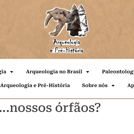
gia
Arqueologia no Brasil
Paleontolog
 Arqueologia e Pré-História
Sobre nós
Ap
….nossos órfãos?