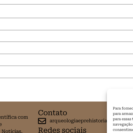
Para forne
Contato
para armaz
entífica com
para essas
arqueologiaeprehistoria@gmail.c
e
navegação o
Redes sociais
consentime
 Notícias,