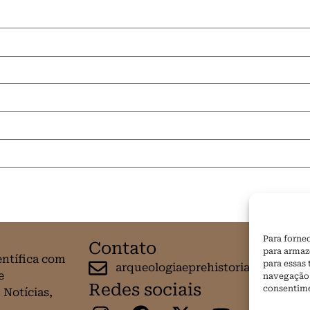
Para forne
Contato
para armaz
entífica com
para essas
arqueologiaeprehistoria@gmail.c
e
navegação o
Redes sociais
consentime
 Notícias,