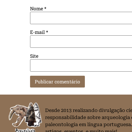
Nome
*
E-mail
*
Site
Desde 2013 realizando divulgação ci
responsabilidade sobre arqueologia 
paleontologia em língua portuguesa.
artigos, eventos, e muito mais!