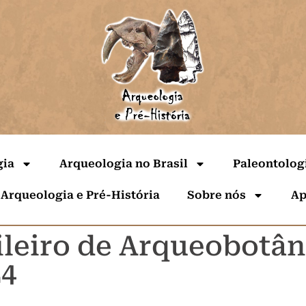
gia
Arqueologia no Brasil
Paleontolog
 Arqueologia e Pré-História
Sobre nós
Ap
ileiro de Arqueobotâni
24