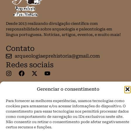
Desde 2013 realizando divulgação científica com
responsabilidade sobre arqueologia e paleontologia em
língua portuguesa. Notícias, artigos, eventos, e muito mais!
Contato
arqueologiaeprehistoria@gmail.com
Redes sociais
Gerenciar o consentimento
Todos os direitos reservados.
Para fornecer as melhores experiências, usamos tecnologias como
cookies para armazenar e/ou acessar informações do dispositivo. O
Política de Cookies (BR)
consentimento para essas tecnologias nos permitirá processar dados
como comportamento de navegação ou IDs exclusivos neste site.
Não consentir ou retirar o consentimento pode afetar negativamente
certos recursos e funções.