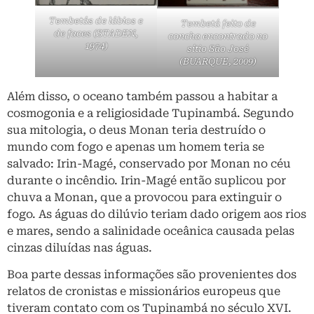
Tembetás de lábios e
Tembetá feito de
de faces (STADEN,
concha encontrado no
1974)
sítio São José
(BUARQUE, 2009)
Além disso, o oceano também passou a habitar a
cosmogonia e a religiosidade Tupinambá. Segundo
sua mitologia, o deus Monan teria destruído o
mundo com fogo e apenas um homem teria se
salvado: Irin-Magé, conservado por Monan no céu
durante o incêndio. Irin-Magé então suplicou por
chuva a Monan, que a provocou para extinguir o
fogo. As águas do dilúvio teriam dado origem aos rios
e mares, sendo a salinidade oceânica causada pelas
cinzas diluídas nas águas.
Boa parte dessas informações são provenientes dos
relatos de cronistas e missionários europeus que
tiveram contato com os Tupinambá no século XVI.