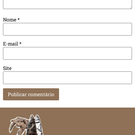
Nome
*
E-mail
*
Site