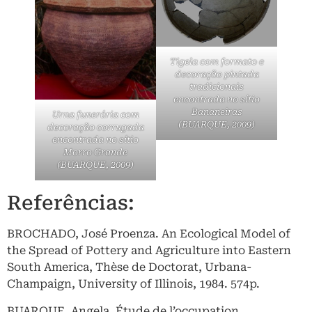
Tigela com formato e
decoração pintada
tradicionais
encontrada no sítio
Bananeiras
Urna funerária com
(BUARQUE, 2009)
decoração corrugada
encontrada no sítio
Morro Grande
(BUARQUE, 2009)
Referências:
BROCHADO, José Proenza. An Ecological Model of
the Spread of Pottery and Agriculture into Eastern
South America, Thèse de Doctorat, Urbana-
Champaign, University of Illinois, 1984. 574p.
BUARQUE, Angela. Étude de l’occupation