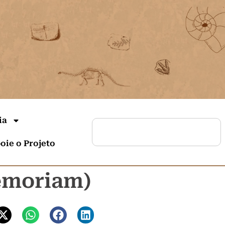
ia
oie o Projeto
memoriam)