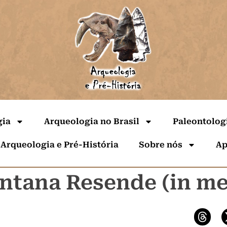
gia
Arqueologia no Brasil
Paleontolog
 Arqueologia e Pré-História
Sobre nós
Ap
antana Resende (in 