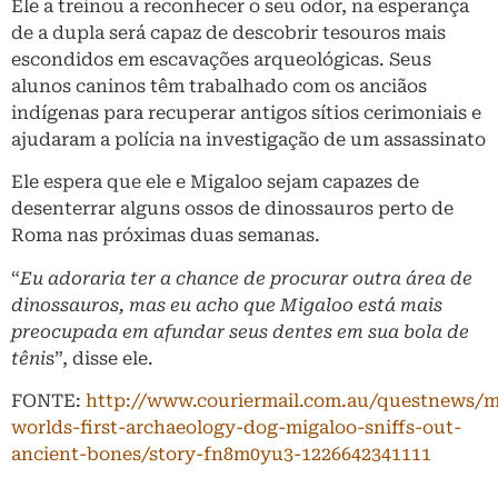
Ele a treinou a reconhecer o seu odor, na esperança
de a dupla será capaz de descobrir tesouros mais
escondidos em escavações arqueológicas. Seus
alunos caninos têm trabalhado com os anciãos
indígenas para recuperar antigos sítios cerimoniais e
ajudaram a polícia na investigação de um assassinato
Ele espera que ele e Migaloo sejam capazes de
desenterrar alguns ossos de dinossauros perto de
Roma nas próximas duas semanas.
“
Eu adoraria ter a chance de procurar outra área de
dinossauros, mas eu acho que Migaloo está mais
preocupada em afundar seus dentes em sua bola de
têni
s”, disse ele.
FONTE:
http://www.couriermail.com.au/questnews/m
worlds-first-archaeology-dog-migaloo-sniffs-out-
ancient-bones/story-fn8m0yu3-1226642341111