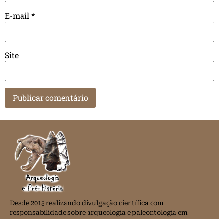
E-mail
*
Site
Desde 2013 realizando divulgação científica com
responsabilidade sobre arqueologia e paleontologia em