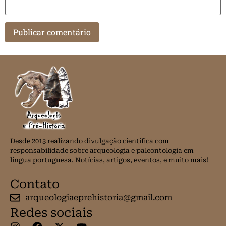
Desde 2013 realizando divulgação científica com
responsabilidade sobre arqueologia e paleontologia em
língua portuguesa. Notícias, artigos, eventos, e muito mais!
Contato
arqueologiaeprehistoria@gmail.com
Redes sociais