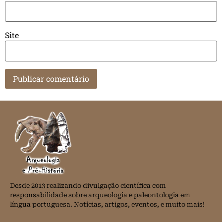
Site
Desde 2013 realizando divulgação científica com
responsabilidade sobre arqueologia e paleontologia em
língua portuguesa. Notícias, artigos, eventos, e muito mais!