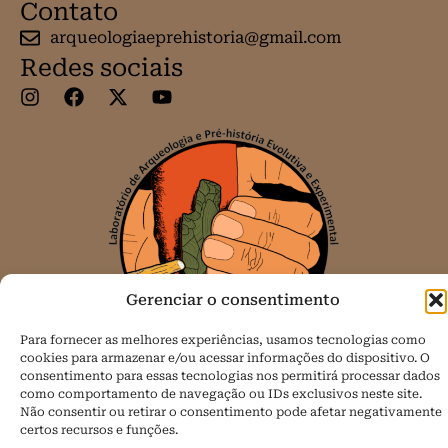
Contato
arqueologiaeprehistoria@gmail.com
Redes sociais
Gerenciar o consentimento
Para fornecer as melhores experiências, usamos tecnologias como
cookies para armazenar e/ou acessar informações do dispositivo. O
consentimento para essas tecnologias nos permitirá processar dados
como comportamento de navegação ou IDs exclusivos neste site.
Todos os direitos reservados.
Não consentir ou retirar o consentimento pode afetar negativamente
certos recursos e funções.
Política de Cookies (BR)