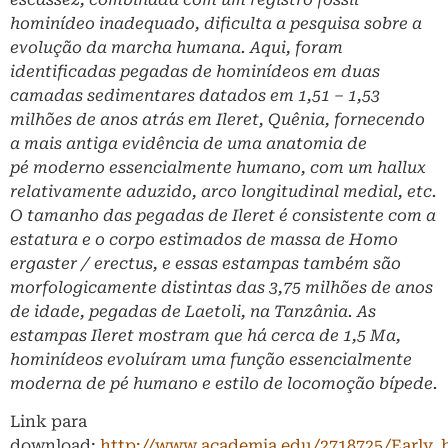
hominídeo inadequado, dificulta a pesquisa sobre a
evolução da marcha humana. Aqui, foram
identificadas pegadas de hominídeos em duas
camadas sedimentares datados em 1,51 – 1,53
milhões de anos atrás em Ileret, Quênia, fornecendo
a mais antiga evidência de uma anatomia de
pé moderno essencialmente humano, com um hallux
relativamente aduzido, arco longitudinal medial, etc.
O tamanho das pegadas de Ileret é consistente com a
estatura e o corpo estimados de massa de Homo
ergaster / erectus, e essas estampas também são
morfologicamente distintas das 3,75 milhões de anos
de idade, pegadas de Laetoli, na Tanzânia. As
estampas Ileret mostram que há cerca de 1,5 Ma,
hominídeos evoluíram uma função essencialmente
moderna de pé humano e estilo de locomoção bípede.
Link para
download:
http://www.academia.edu/2718725/Early_