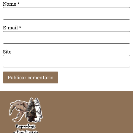
Nome
*
E-mail
*
Site