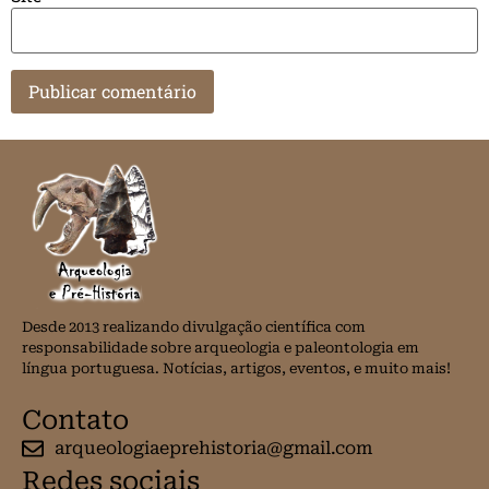
Desde 2013 realizando divulgação científica com
responsabilidade sobre arqueologia e paleontologia em
língua portuguesa. Notícias, artigos, eventos, e muito mais!
Contato
arqueologiaeprehistoria@gmail.com
Redes sociais