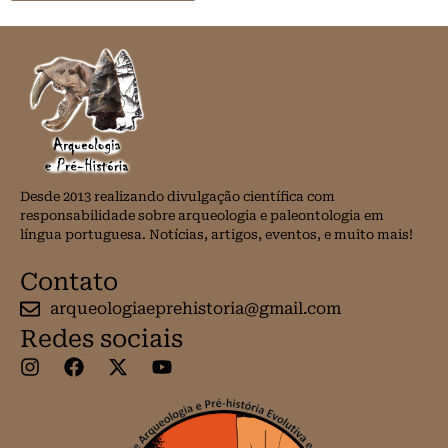
Desde 2013 realizando divulgação científica com
responsabilidade sobre arqueologia e paleontologia em
língua portuguesa. Notícias, artigos, eventos, e muito mais!
Contato
arqueologiaeprehistoria@gmail.com
Redes sociais