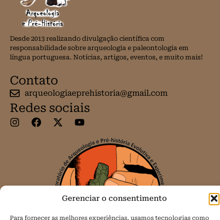
Desde 2013 realizando divulgação científica com
responsabilidade sobre arqueologia e paleontologia em
língua portuguesa. Notícias, artigos, eventos, e muito mais!
Contato
arqueologiaeprehistoria@gmail.com
Redes sociais
Gerenciar o consentimento
Para fornecer as melhores experiências, usamos tecnologias como