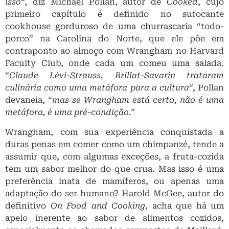
isso
“, diz Michael Pollan, autor de
Cooked
, cujo
primeiro capítulo é definido no sufocante
cookhouse gorduroso de uma churrascaria “todo-
porco” na Carolina do Norte, que ele põe em
contraponto ao almoço com Wrangham no Harvard
Faculty Club, onde cada um comeu uma salada.
“
Claude Lévi-Strauss, Brillat-Savarin trataram
culinária como uma metáfora para a cultura
“, Pollan
devaneia, “
mas se Wrangham está certo, não é uma
metáfora, é uma pré-condição
.”
Wrangham, com sua experiência conquistada a
duras penas em comer como um chimpanzé, tende a
assumir que, com algumas exceções, a fruta-cozida
tem um sabor melhor do que crua. Mas isso é uma
preferência inata de mamíferos, ou apenas uma
adaptação do ser humano? Harold McGee, autor do
definitivo
On Food and Cooking
, acha que há um
apelo inerente ao sabor de alimentos cozidos,