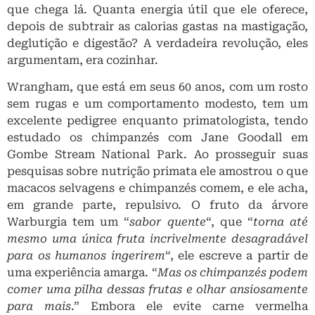
que chega lá. Quanta energia útil que ele oferece,
depois de subtrair as calorias gastas na mastigação,
deglutição e digestão? A verdadeira revolução, eles
argumentam, era cozinhar.
Wrangham, que está em seus 60 anos, com um rosto
sem rugas e um comportamento modesto, tem um
excelente pedigree enquanto primatologista, tendo
estudado os chimpanzés com Jane Goodall em
Gombe Stream National Park. Ao prosseguir suas
pesquisas sobre nutrição primata ele amostrou o que
macacos selvagens e chimpanzés comem, e ele acha,
em grande parte, repulsivo. O fruto da árvore
Warburgia tem um “
sabor quente
“, que “
torna até
mesmo uma única fruta incrivelmente desagradável
para os humanos ingerirem
“, ele escreve a partir de
uma experiência amarga. “
Mas os chimpanzés podem
comer uma pilha dessas frutas e olhar ansiosamente
para mais
.” Embora ele evite carne vermelha