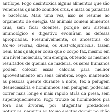
antílope. Fogo desintoxica alguns alimentos que são
venenosas quando comidos crus, e mata os parasitas
e bactérias. Mais uma vez, isso se resume ao
orçamento de energia. Os animais comem alimentos
crus, sem ficar doentes, porque seu sistema
imunológico e digestivo evoluíram as defesas
apropriadas. Presumivelmente, os ancestrais do
Homo erectus
, dizem, os
Australopithecus
, fazem
bem. Mas qualquer coisa que o corpo faz, mesmo em
um nível molecular, tem energia, obtendo os mesmos
resultados de queima de madeira, os seres humanos
podem colocar essas calorias para melhor
aproveitamento em seus cérebros. Fogo, mantendo
as pessoas quente durante a noite, fez a pelugem
desnecessária e hominíneos sem pelugem poderiam
correr mais longe e mais rápido atrás da presa, sem
superaquecimento. Fogo trouxe os hominídeos pra
fora das árvores, por afugentar predadores
noturnos, permitiu ao
Homo erectus
dormir no chão