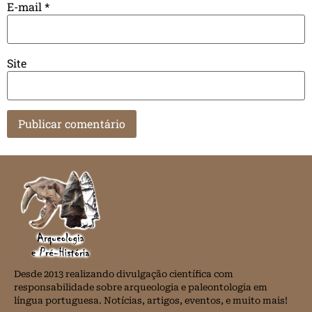
E-mail
*
Site
Desde 2013 realizando divulgação científica com
responsabilidade sobre arqueologia e paleontologia em
língua portuguesa. Notícias, artigos, eventos, e muito mais!