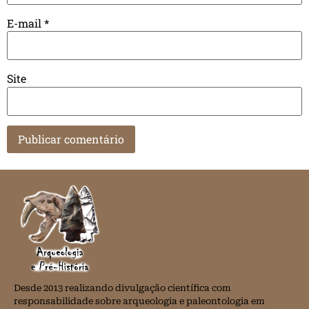
E-mail
*
Site
Desde 2013 realizando divulgação científica com
responsabilidade sobre arqueologia e paleontologia em