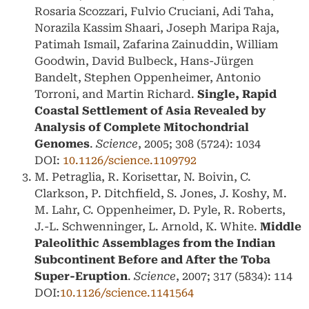
Rosaria Scozzari, Fulvio Cruciani, Adi Taha,
Norazila Kassim Shaari, Joseph Maripa Raja,
Patimah Ismail, Zafarina Zainuddin, William
Goodwin, David Bulbeck, Hans-Jürgen
Bandelt, Stephen Oppenheimer, Antonio
Torroni, and Martin Richard.
Single, Rapid
Coastal Settlement of Asia Revealed by
Analysis of Complete Mitochondrial
Genomes
.
Science
, 2005; 308 (5724): 1034
DOI:
10.1126/science.1109792
M. Petraglia, R. Korisettar, N. Boivin, C.
Clarkson, P. Ditchfield, S. Jones, J. Koshy, M.
M. Lahr, C. Oppenheimer, D. Pyle, R. Roberts,
J.-L. Schwenninger, L. Arnold, K. White.
Middle
Paleolithic Assemblages from the Indian
Subcontinent Before and After the Toba
Super-Eruption
.
Science
, 2007; 317 (5834): 114
DOI:
10.1126/science.1141564