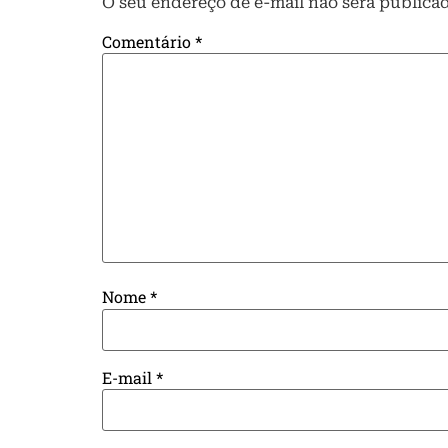
O seu endereço de e-mail não será publica
Comentário
*
Nome
*
E-mail
*