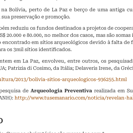
na Bolívia, perto de La Paz e berço de uma antiga cul
 sua preservação e promoção.
bém reduziu os fundos destinados a projetos de coopera
$ 20.000 e 80.000, no melhor dos casos, mas são somas 
o encontrado em sítios arqueológicos devido à falta de 
a os 3mil sítios identificados.
tem em La Paz, envolveu, entre outros, os pesquisad
A; Patrizia di Cosimo, da Itália; Delaveris Irene, da Gré
ltura/2013/bolivia-sitios-arqueologicos-936255.html
 pesquisa de
Arqueologia Preventiva
realizada em Suc
CANH):
http://www.tusemanario.com/noticia/revelan-ha
o