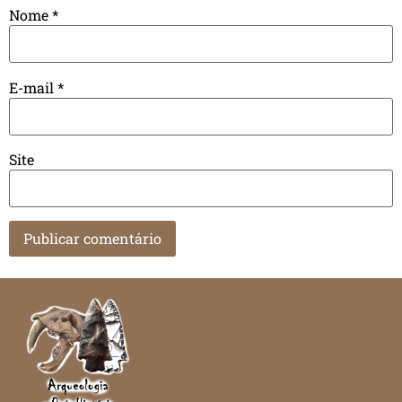
Nome
*
E-mail
*
Site