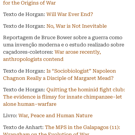
for the Origins of War
Texto de Horgan:
Will War Ever End?
Texto de Horgan:
No, War is Not Inevitable
Reportagem de Bruce Bower sobre a guerra como
uma invenção moderna e o estudo realizado sobre
caçadores-coletores:
War arose recently,
anthropologists contend
Texto de Horgan:
Is “Sociobiologist” Napoleon
Chagnon Really a Disciple of Margaret Mead?
Texto de Horgan:
Quitting the hominid fight club:
The evidence is flimsy for innate chimpanzee–let
alone human–warfare
Livro:
War, Peace and Human Nature
Texto de Anhart:
The MPS in the Galapagos (11):
Wrangham on the Evolution of War