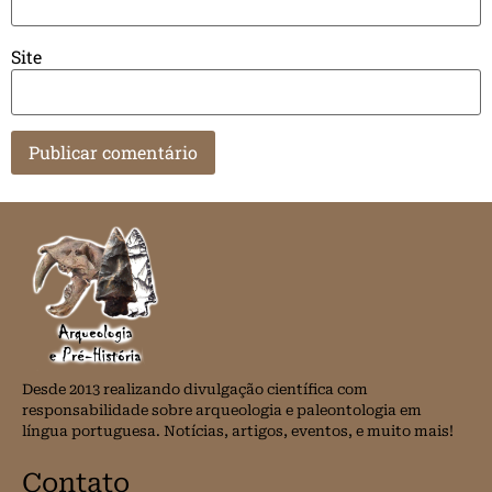
Site
Desde 2013 realizando divulgação científica com
responsabilidade sobre arqueologia e paleontologia em
língua portuguesa. Notícias, artigos, eventos, e muito mais!
Contato