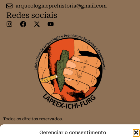
arqueologiaeprehistoria@gmail.com
Redes sociais
Todos os direitos reservados.
Política de Cookies (BR)
Gerenciar o consentimento