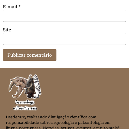
E-mail
*
Site
Desde 2013 realizando divulgação científica com
responsabilidade sobre arqueologia e paleontologia em
língua portuguesa. Notícias, artigos, eventos, e muito mais!