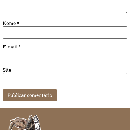
Nome
*
E-mail
*
Site