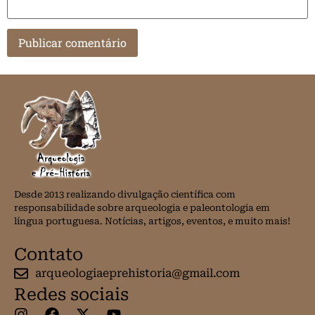
Desde 2013 realizando divulgação científica com
responsabilidade sobre arqueologia e paleontologia em
língua portuguesa. Notícias, artigos, eventos, e muito mais!
Contato
arqueologiaeprehistoria@gmail.com
Redes sociais